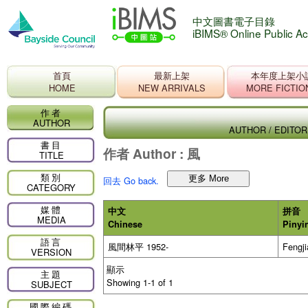
中文圖書電子目錄
iBIMS® Online Public A
首頁
最新上架
本年度上架小
HOME
NEW ARRIVALS
MORE FICTIO
作者
AUTHOR
AUTHOR / EDITO
書目
作者 Author :
風
TITLE
類別
回去 Go back.
CATEGORY
媒體
中文
拼音
MEDIA
Chinese
Pinyi
語言
風間林平 1952-
Fengji
VERSION
顯示
主題
Showing 1-1 of 1
SUBJECT
國際編碼