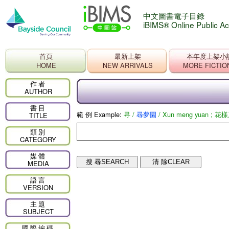
中文圖書電子目錄
iBIMS® Online Public A
首頁
最新上架
本年度上架小
HOME
NEW ARRIVALS
MORE FICTIO
作者
AUTHOR
書目
範 例 Example:
寻 /
尋夢園
/ Xun meng yuan ; 花樣系
TITLE
類別
CATEGORY
媒體
MEDIA
語言
VERSION
主題
SUBJECT
國際編碼