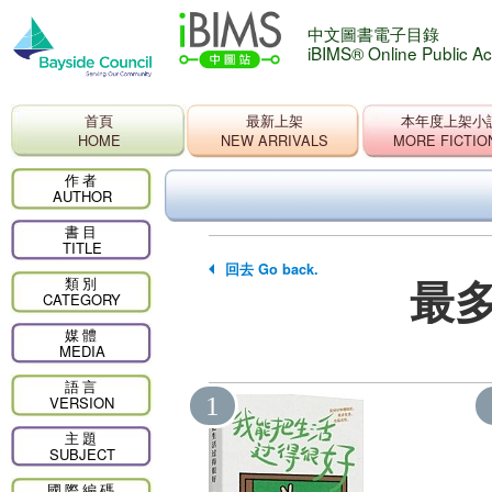
中文圖書電子目錄
iBIMS® Online Public A
首頁
最新上架
本年度上架小
HOME
NEW ARRIVALS
MORE FICTIO
作者
AUTHOR
書目
TITLE
回去 Go back.
最多
類別
CATEGORY
媒體
MEDIA
語言
1
VERSION
主題
SUBJECT
國際編碼