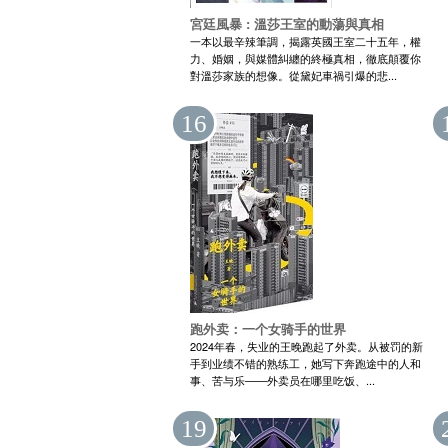
宮廷風暴 : 溫莎王室的動蕩與真相
一本以最辛辣筆調，揭露英國王室二十五年，權
力、婚姻，與媒體糾纏的終極真相，徹底顛覆你
對溫莎家族的想像。從黛妃車禍引爆的悲...
16
跑外卖：一个女骑手的世界
2024年春，失业的王晚跑起了外卖。从被罚的新
手到业绩不错的熟练工，她写下奔跑途中的人和
事、苦与乐——外卖员在哪里吃饭、...
19