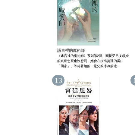
謊言裡的魔術師
《迷宮裡的魔術師》系列第2彈。剛接受男友求婚
的真世怎麼也沒想到，她會在疫情蔓延的當口
「回家」。等待著她的，是父親冰冷的遺...
13