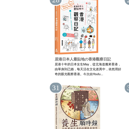
居港日本人最貼地の香港觀察日記
居港十年的日本女生May，從北海道搬來香港，
由單身到已婚，每天活在文化差異中，依然用好
奇的眼光觀察香港。今次由Youtu...
31