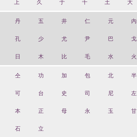
上
久
于
千
土
大
丹
五
井
仁
元
內
孔
少
尤
尹
巴
戈
日
木
比
毛
水
火
仝
功
加
包
北
半
可
台
史
司
尼
左
本
正
母
永
玉
甘
石
立