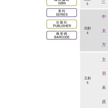
三
ISBN
3
系列
SERIES
中
出版社
PUBLISHER
四劃
太
4
條形碼
BARCODE
方
主
另
五劃
5
未
皮