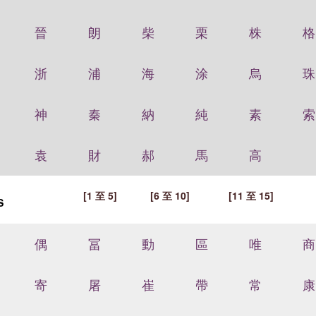
晉
朗
柴
栗
株
格
浙
浦
海
涂
烏
珠
神
秦
納
純
素
索
袁
財
郝
馬
高
[1 至 5]
[6 至 10]
[11 至 15]
S
偶
冨
動
區
唯
商
寄
屠
崔
帶
常
康