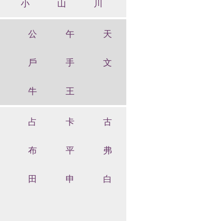
小
山
川
公
午
天
戶
手
文
牛
王
占
卡
古
布
平
弗
田
申
白