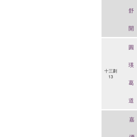
舒
開
圓
瑛
十三劃
13
葛
道
嘉
漂