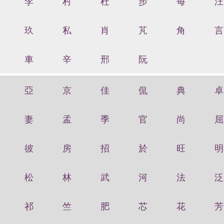
李
村
杜
步
每
汪
玖
私
肖
芃
角
言
車
辛
邢
阮
亞
京
佳
侃
典
卓
妻
孟
季
官
尚
屈
彼
房
招
於
旺
明
松
林
武
河
法
泛
祁
竺
肥
芯
花
芳