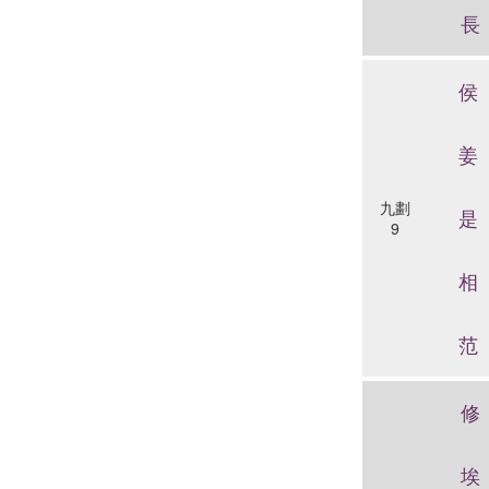
長
侯
姜
九劃
是
9
相
范
修
埃