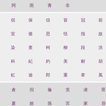
阿
雨
青
非
侶
保
信
冒
冠
前
宣
後
思
恬
指
故
染
查
柯
柳
段
洪
科
紀
約
美
耐
胡
虹
迪
郎
重
韋
風
倉
倪
倫
党
凌
匪
夏
姬
孫
宮
家
容