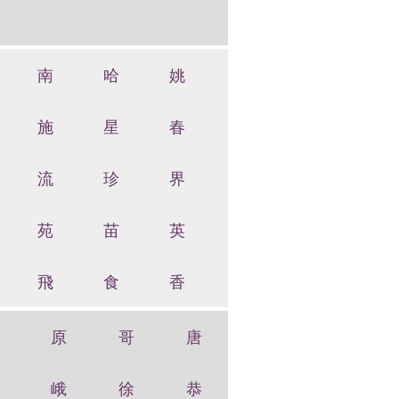
南
哈
姚
施
星
春
流
珍
界
苑
苗
英
飛
食
香
原
哥
唐
峨
徐
恭