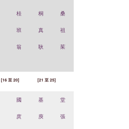
桂
桐
桑
班
真
祖
翁
耿
茱
[16 至 20]
[21 至 25]
國
基
堂
庹
庾
張