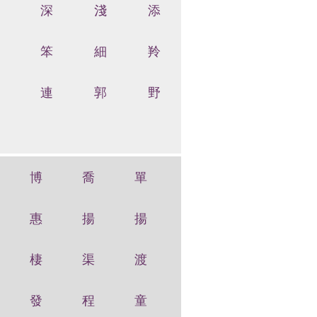
深
淺
添
笨
細
羚
連
郭
野
博
喬
單
惠
揚
揚
棲
渠
渡
發
程
童