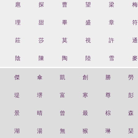
扈
探
曹
望
梁
梅
理
甜
畢
盛
章
符
莊
莎
莫
視
許
通
陰
陳
陶
陸
雪
麥
傑
傘
凱
創
勝
勞
堤
堺
富
寒
尊
彭
景
晴
曾
最
棕
森
湖
湯
無
猴
琳
琹