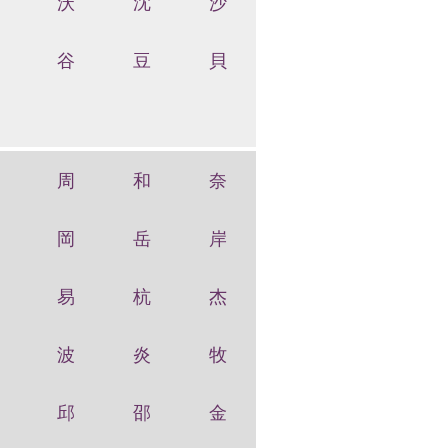
沃
沈
沙
谷
豆
貝
周
和
奈
岡
岳
岸
易
杭
杰
波
炎
牧
邱
邵
金