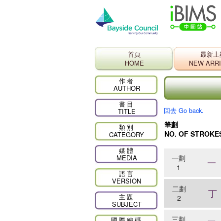
首頁
最新上
HOME
NEW ARR
作者
AUTHOR
書目
回去 Go back.
TITLE
筆劃
類別
NO. OF STROKE
CATEGORY
媒體
MEDIA
一劃
一
1
語言
VERSION
二劃
丁
主題
2
SUBJECT
三劃
國際編碼