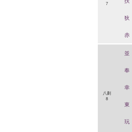
扶
7
狄
赤
並
奉
幸
八劃
8
東
玩