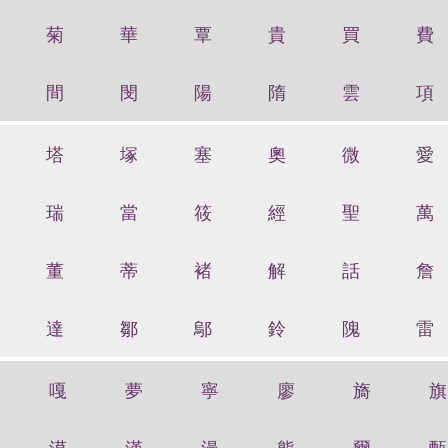
菊
華
覃
貴
買
費
間
閔
陽
隋
雲
項
塔
塚
塞
奧
微
愛
瑞
當
筱
經
聖
萬
董
蒂
褚
解
話
詹
達
鄒
鄔
鈴
隗
雷
嘎
夢
寧
廖
旖
旗
漠
漢
漫
熊
爾
甄