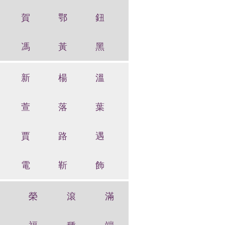
賀
鄂
鈕
馮
黃
黑
新
楊
溫
萱
落
葉
賈
路
遇
電
靳
飾
榮
滾
滿
福
種
端