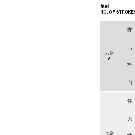
筆劃
NO. OF STROKE
亦
吉
六劃
6
朴
西
住
吳
七劃