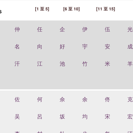
[1 至 5]
[6 至 10]
[11 至 15]
S
仲
任
企
伊
伍
光
名
向
好
宇
安
成
汗
江
池
竹
米
羊
佐
何
佘
余
佟
克
吴
呂
坂
均
宋
宏