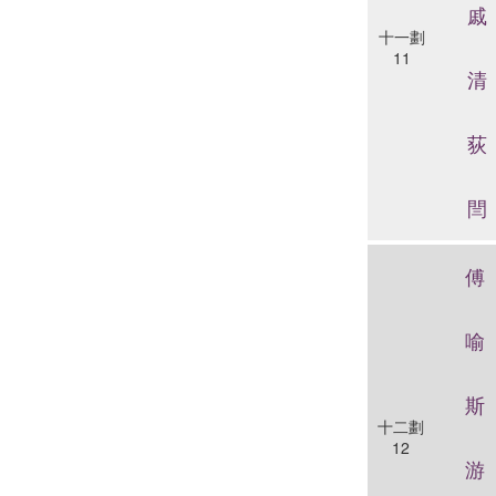
戚
十一劃
11
清
荻
閆
傅
喻
斯
十二劃
12
游