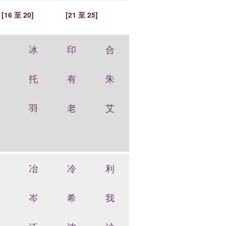
[16 至 20]
[21 至 25]
冰
印
合
托
有
朱
羽
老
艾
冶
冷
利
岑
希
我