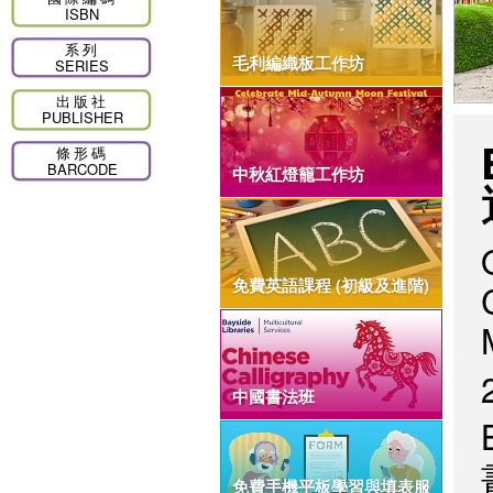
ISBN
系列
毛利編織板工作坊
SERIES
出版社
PUBLISHER
條形碼
BARCODE
中秋紅燈籠工作坊
免費英語課程 (初級及進階)
中國書法班
免費手機平板學習與填表服