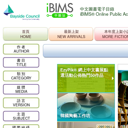
中文圖書電子目錄
iBIMS® Online Public A
首頁
最新上架
本年度上架小
HOME
NEW ARRIVALS
MORE FICTIO
作者
AUTHOR
書目
TITLE
EzyPik® 網上中文書展點
類別
選活動公佈熱門50作品
CATEGORY
媒體
MEDIA
語言
VERSION
主題
韓國陶藝工作坊
SUBJECT
國際編碼